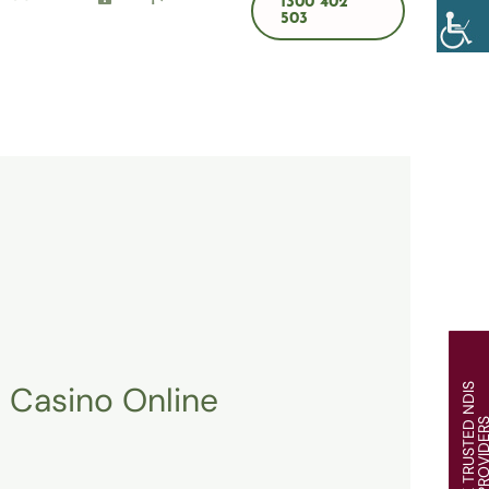
1300 402
503
l Casino Online
B
O
O
K
T
R
U
S
T
E
D
N
D
I
S
P
R
O
V
I
D
E
R